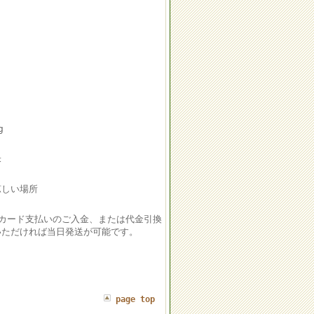
g
米
涼しい場所
にカード支払いのご入金、または代金引換
いただければ当日発送が可能です。
page top