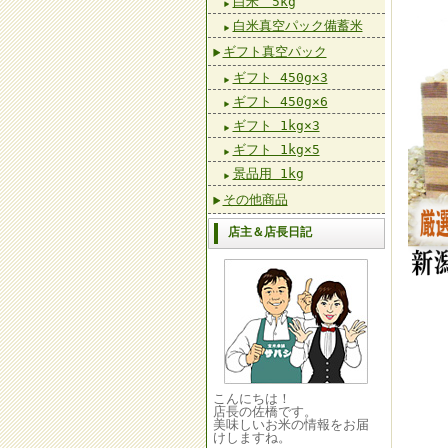
白米 5kg
白米真空パック備蓄米
ギフト真空パック
ギフト 450g×3
ギフト 450g×6
ギフト 1kg×3
ギフト 1kg×5
景品用 1kg
その他商品
店主＆店長日記
こんにちは！
店長の佐橋です。
美味しいお米の情報をお届
けしますね。