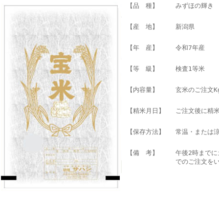
【品 種】
みずほの輝き
【産 地】
新潟県
【年 産】
令和7年産
【等 級】
検査1等米
【内容量】
玄米のご注文K
【精米月日】
ご注文後に精
【保存方法】
常温・または
【備 考】
午後2時まで
でのご注文を