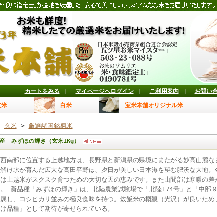
カートをみる
｜
マイページへログイン
｜
ご利用案内
｜
お問い
玄米
白米
宝米本舗オリジナル米
>
玄米
>
厳選諸国銘柄米
産 みずほの輝き（玄米1Kg）
の西南部に位置する上越地方は、長野県と新潟県の県境にまたがる妙高山麓な
雪解け水が育んだ広大な高田平野は、夕日が美しい日本海を望む肥沃な大地。
水は上越米がスクスク育つための大切な天の恵みです。また山間部は寒暖の差
。 新品種「みずほの輝き」は、北陸農業試験場で「北陸174号」と「中部
に属し、コシヒカリ並みの極良食味を持つ。炊飯米の概観（光沢）が良いため
向け品種」として期待が寄せられている。