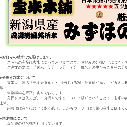
◆お好みの精米でお届けします。
こちらの商品は玄米になっておりますので、お好みの分搗き（ぶつき）で
ご注文の際に、『玄米・３分・５分・７分・白米』の中からご希望の分搗
◆分搗き精米について
玄米は、別名『完全栄養食』とも呼ばれる程、栄養価が高く、ビタミンB1
酸・
食物繊維を豊富に含んでおります。
分搗き米は例えば、３分搗きですと、３０％精米ということで、玄米のぬ
ます。
栄養価は白米に比べて多く残り、しかもカロリーは同量の白米ご飯より少
◆精米機について
最新鋭の精米機を利用しています。