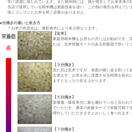
常に清潔に保たれています。また精米時には、熱が発生してお米本来の味
当店で使用している精米機は最新技術を使い、この熱の発生を抑えていま
強くゴシゴシとお米を研ぐ必要がありません。
◆分搗きの違いと炊き方
＊お米の色具合は、撮影条件により多少異なります。
【玄米】
家庭用精米機をお持ちの方にはお勧めです。
たは、玄米炊飯モードのある炊飯器で炊いて
【３分搗き】
見た目は玄米ですが、表面の硬い皮を削って
出来ます。お米を水に浸透させる時間を長め
ますともっちり炊き上がります。
【５分搗き】
栄養価・吸収率共に最も優れていると言われ
でいただき、通常の炊飯モードで炊飯可能で
増やしていただきますとおいしく食べれます
【７分搗き】