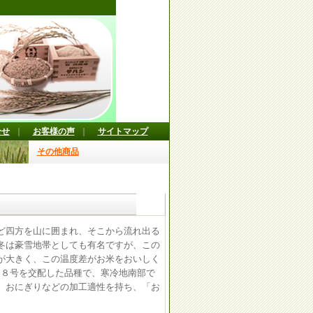
合せ
｜
お客様の声
｜
サイトマップ
その他商品
ど四方を山に囲まれ、そこから流れ出る
冬は豪雪地帯としても有名ですが、この
が大きく、この温度差がお米をおいしく
９８号を交配した品種で、寒冷地南部で
、おにぎりなどの加工適性を持ち、「お