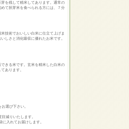
胚芽を残して精米してあります。通常の
初めて胚芽米を食べられる方には、７分
精米技術でおいしい白米に仕立て上げま
おいしさと消化吸収に優れたお米です。
飯できる米です。玄米を精米した白米の
してあります。
をお選び下さい。
度目減りいたします。
袋に入れてお届けします。