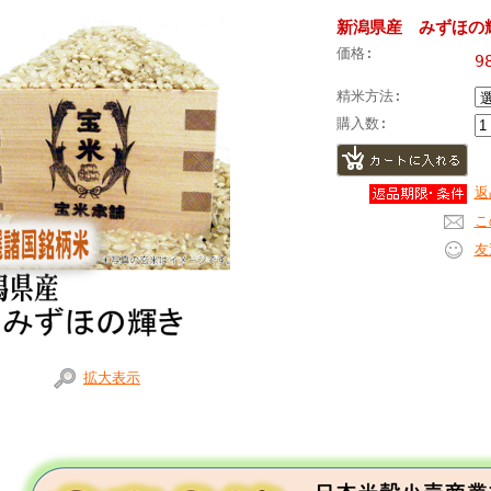
新潟県産 みずほの輝
価格:
9
精米方法:
購入数:
返
こ
友
拡大表示