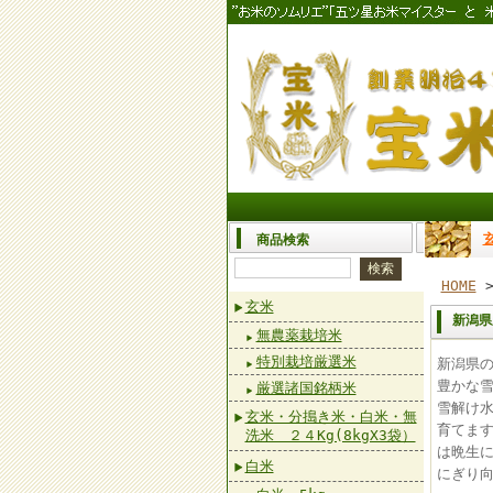
商品検索
HOME
玄米
新潟県
無農薬栽培米
特別栽培厳選米
新潟県
豊かな
厳選諸国銘柄米
雪解け
玄米・分搗き米・白米・無
育てます
洗米 ２４Kg(8kgX3袋）
は晩生
白米
にぎり