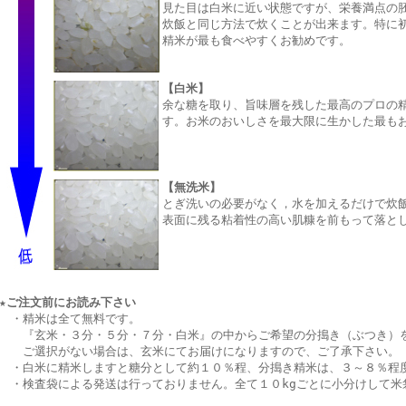
見た目は白米に近い状態ですが、栄養満点の
炊飯と同じ方法で炊くことが出来ます。特に
精米が最も食べやすくお勧めです。
【白米】
余な糖を取り、旨味層を残した最高のプロの
す。お米のおいしさを最大限に生かした最も
【無洗米】
とぎ洗いの必要がなく，水を加えるだけで炊
表面に残る粘着性の高い肌糠を前もって落と
★ご注文前にお読み下さい
・精米は全て無料です。
『玄米・３分・５分・７分・白米』の中からご希望の分搗き（ぶつき）
ご選択がない場合は、玄米にてお届けになりますので、ご了承下さい。
・白米に精米しますと糖分として約１０％程、分搗き精米は、３～８％程
・検査袋による発送は行っておりません。全て１０kgごとに小分けして米