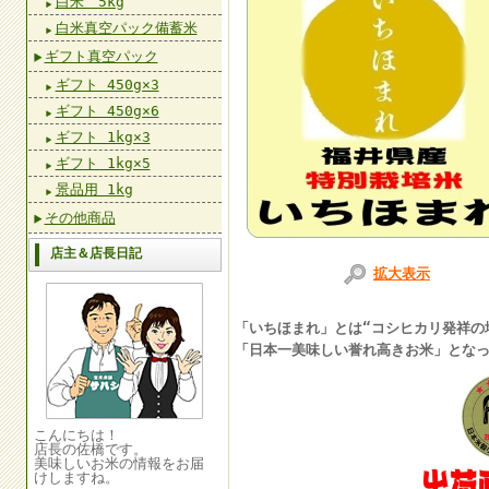
白米 5kg
白米真空パック備蓄米
ギフト真空パック
ギフト 450g×3
ギフト 450g×6
ギフト 1kg×3
ギフト 1kg×5
景品用 1kg
その他商品
店主＆店長日記
拡大表示
「いちほまれ」とは“コシヒカリ発祥の
「日本一美味しい誉れ高きお米」とな
こんにちは！
店長の佐橋です。
美味しいお米の情報をお届
けしますね。