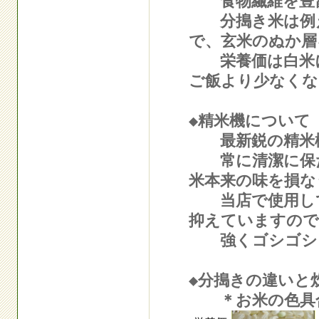
食物繊維を豊富
分搗き米は例え
で、玄米のぬか層
栄養価は白米に
ご飯より少なくな
◆精米機について
最新鋭の精米機
常に清潔に保た
米本来の味を損な
当店で使用して
抑えていますので
強くゴシゴシと
◆分搗きの違いと
＊お米の色具合