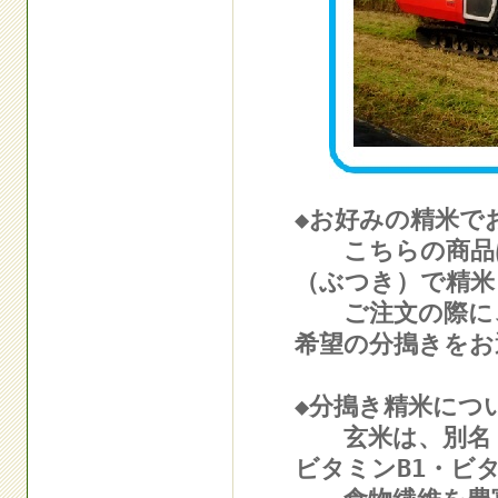
◆お好みの精米で
こちらの商品は
（ぶつき）で精米
ご注文の際に、
希望の分搗きをお
◆分搗き精米につ
玄米は、別名『
ビタミンB1・ビ