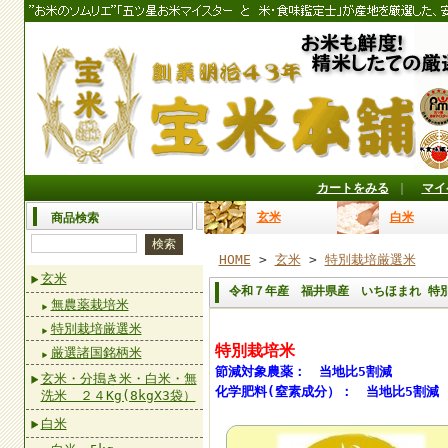
カートをみる
｜
マイ
玄米
白米
商品検索
HOME
>
玄米
>
特別栽培厳選米
玄米
令和７年産 福井県産 いちほまれ 特
無農薬栽培米
特別栽培厳選米
特別栽培米
厳選諸国銘柄米
節減対象農薬： 当地比5割減
玄米・分搗き米・白米・無
化学肥料(窒素成分）： 当地比5割減
洗米 ２４Kg(8kgX3袋）
白米