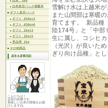
白米 5kg
雪解け水は上越米が
白米真空パック備蓄米
ギフト真空パック
また山間部は寒暖の
ギフト 450g×3
育てます。 新品種
ギフト 450g×6
陸174号」と「中
ギフト 1kg×3
ギフト 1kg×5
生に属し、コシヒカ
景品用 1kg
（光沢）が良いため
その他商品
ぎり向け品種」とし
店主＆店長日記
こんにちは！
店長の佐橋です。
美味しいお米の情報をお届
けしますね。