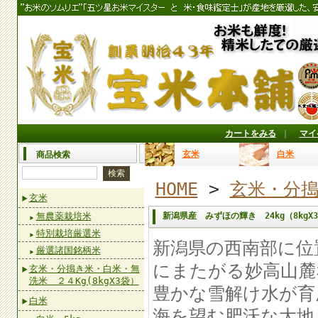
カートをみる
｜
マイ
玄米
白米
商品検索
HOME
>
玄米・分搗
玄米
無農薬栽培米
新潟県産 みずほの輝き 24kg（8kgX
特別栽培厳選米
新潟県の西南部に位
厳選諸国銘柄米
にまたがる妙高山麓
玄米・分搗き米・白米・無
洗米 ２４Kg(8kgX3袋）
豊かな雪解け水が育
白米
海を望む肥沃な大地