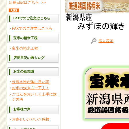
店長日記はこちら >>
FAXでのご注文はこちら
FAXでのご注文はこちら
宝米の精米工程
拡大表示
宝米の精米工程
店長日記の過去ログ
お米の豆知識
分搗き米が体に良い訳
お米の炊き方一工夫！
ごはんをおいしく上手に炊
く方法
お客様の声
お寄せいただいた感想