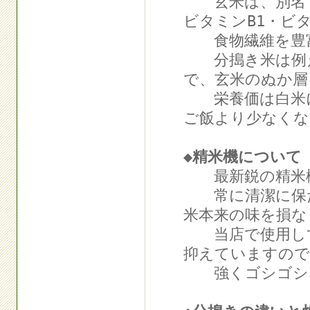
玄米は、別名『
ビタミンB1・ビ
食物繊維を豊富
分搗き米は例え
で、玄米のぬか層
栄養価は白米に
ご飯より少なくな
◆精米機について
最新鋭の精米機
常に清潔に保た
米本来の味を損な
当店で使用して
抑えていますので
強くゴシゴシと