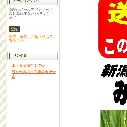
メールマガジン
下記にメールアドレスを入
力し登録ボタンを押して下
さい。
変更・解除・お知らせはこ
ちら >>
リンク集
米・食味鑑定士協会
日本米穀小売商業組合連合
会